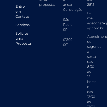
proposta
.
andar
2815
Entre
Consolação
em
E-
–
Contato
mail:
São
agecon@ag
Paulo
Serviços
sp.com.br
SP
Solicite
–
Atendimen
uma
01302-
de
Proposta
001
segunda
a
sexta,
das
8:30
às
12
horas
e
das
13:30
às
17:30