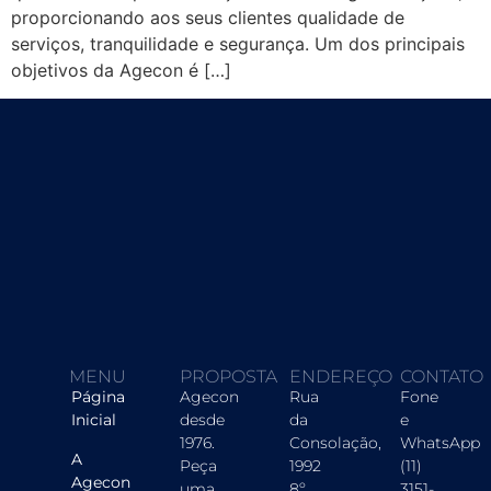
proporcionando aos seus clientes qualidade de
serviços, tranquilidade e segurança. Um dos principais
objetivos da Agecon é […]
MENU
PROPOSTA
ENDEREÇO
CONTATO
Página
Agecon
Rua
Fone
Inicial
desde
da
e
1976.
Consolação,
WhatsApp
A
Peça
1992
(11)
Agecon
uma
8º
3151-