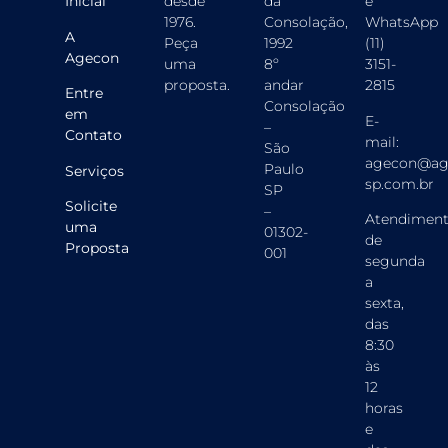
Inicial
desde
da
e
1976.
Consolação,
WhatsApp
A
Peça
1992
(11)
Agecon
uma
8º
3151-
proposta
.
andar
2815
Entre
Consolação
em
E-
–
Contato
mail:
São
agecon@ag
Paulo
Serviços
sp.com.br
SP
Solicite
–
Atendimen
uma
01302-
de
Proposta
001
segunda
a
sexta,
das
8:30
às
12
horas
e