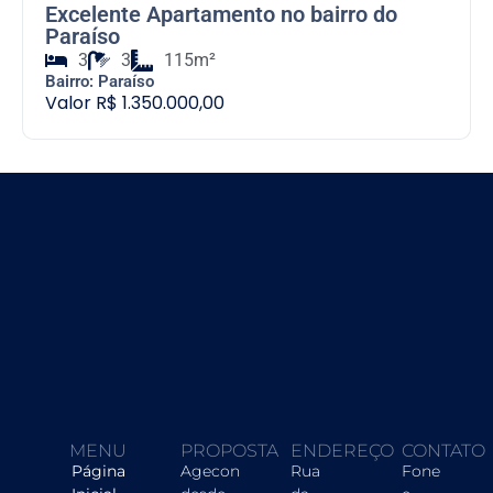
Conjunto Comercial 50 m2 Rua da
Consolação – SP
0
2
100m²
Bairro: Consolação
Valor R$ 5.000,00
MENU
PROPOSTA
ENDEREÇO
CONTATO
Página
Agecon
Rua
Fone