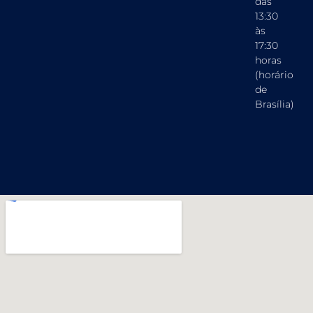
das
13:30
às
17:30
horas
(horário
de
Brasília)